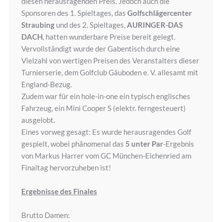
diesen herausragenden Preis. Jedoch auch die
Sponsoren des 1. Spieltages, das
Golfschlägercenter
Straubing
und des 2. Spieltages,
AURINGER-DAS
DACH
, hatten wunderbare Preise bereit gelegt.
Vervollständigt wurde der Gabentisch durch eine
Vielzahl von wertigen Preisen des Veranstalters dieser
Turnierserie, dem Golfclub Gäuboden e. V. allesamt mit
England-Bezug.
Zudem war für ein hole-in-one ein typisch englisches
Fahrzeug, ein Mini Cooper S (elektr. ferngesteuert)
ausgelobt.
Eines vorweg gesagt: Es wurde herausragendes Golf
gespielt, wobei phänomenal das
5 unter
Par
-Ergebnis
von Markus Harrer vom GC München-Eichenried am
Finaltag hervorzuheben ist!
Ergebnisse des Finales
Brutto Damen: