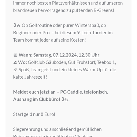
immer noch besten Platzverhältnissen und auf unseren
brandneuen hervorragend zu puttenden B-Greens!
🏌🔥 Ob Golfroutine oder purer Winterspaß, ob
Beginner oder Pro – bei diesem 9-Loch-Turnier im
Team kommt jeder auf seine Kosten!
📅
Wann:
Samstag, 07.12.2024, 12.30 Uhr
⛳
Wo:
Golfclub Gäuboden, Gut Fruhstorf, Teebox 1,
🎉 Spaß, Teamgeist und ein kleines Warm-Up für die
kalte Jahreszeit!
Meldet euch jetzt an – PC-Caddie, telefonisch,
Aushang im Clubbüro!
🏌⛄.
Startgeld nur 8 Euro!
Siegerehrung und anschließend gemütlichen
Beisammensein im geöffneten Clubhaus.